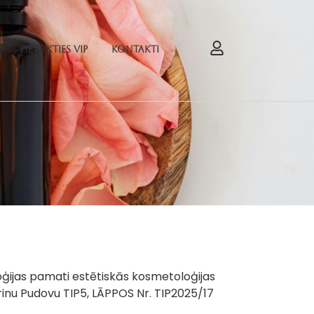
Pieteikties VIP
Kontakti
oģijas pamati estētiskās kosmetoloģijas
rinu Pudovu TIP5, LĀPPOS Nr. TIP2025/17