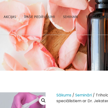
Akcijas
Īpašie piedāvājumi
Seminari
E-apmācības
Sākums
/
Semināri
/ Trihol
speciālistiem ar Dr. Jekate