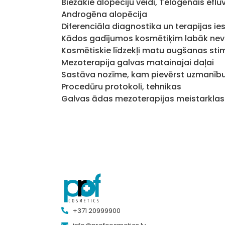
Biežākie alopēciju veidi, Telogēnais eflūv
Androgēna alopēcija
Diferenciāla diagnostika un terapijas ie
Kādos gadījumos kosmētiķim labāk nevei
Kosmētiskie līdzekļi matu augšanas stim
Mezoterapija galvas matainajai daļai
Sastāva nozīme, kam pievērst uzmanīb
Procedūru protokoli, tehnikas
Galvas ādas mezoterapijas meistarkla
+371 20999900