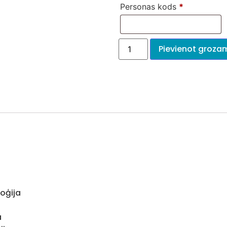
Personas kods
*
Pievienot groza
oģija
a