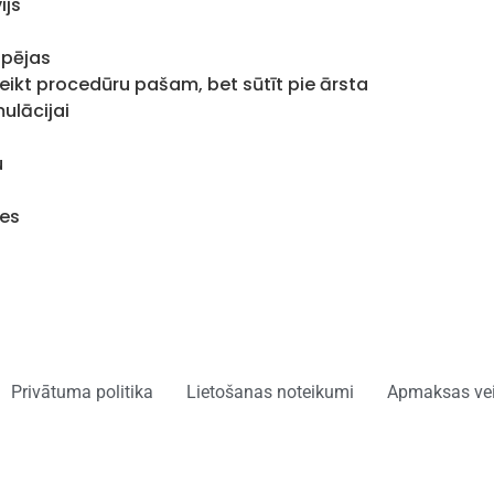
ijs
spējas
kt procedūru pašam, bet sūtīt pie ārsta
ulācijai
u
ses
Privātuma politika
Lietošanas noteikumi
Apmaksas vei