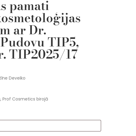
as pamati
kosmetoloģijas
em ar Dr.
 Pudovu TIP5,
. TIP2025/17
stīne Deveiko
ā, Prof Cosmetics birojā