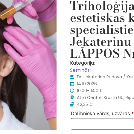
Triholoģij
estētiskās 
speciālisti
Jekaterinu
LĀPPOS Nr
Kategorija:
Semināri
Dr. Jekaterina Pudova / Kri
14.10.2026
10:00- 14:00
Atta Centre, Krasta 60, Rīg
42,35
€
Dalībnieka vārds, uzvārds
*