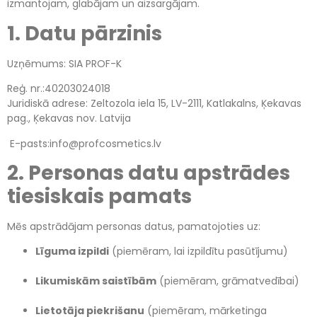
izmantojam, glabājam un aizsargājam.
1. Datu pārzinis
Uzņēmums: SIA PROF-K
Reģ. nr.:40203024018
Juridiskā adrese: Zeltozola iela 15, LV-2111, Katlakalns, Ķekavas
pag., Ķekavas nov. Latvija
E-pasts:info@profcosmetics.lv
2. Personas datu apstrādes
tiesiskais pamats
Mēs apstrādājam personas datus, pamatojoties uz:
Līguma izpildi
(piemēram, lai izpildītu pasūtījumu)
Likumiskām saistībām
(piemēram, grāmatvedībai)
Lietotāja piekrišanu
(piemēram, mārketinga