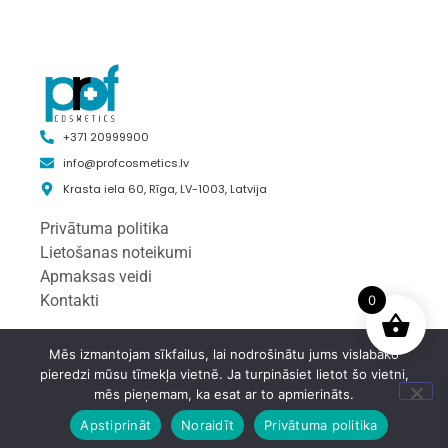
+371 20999900
info@profcosmetics.lv
Krasta iela 60, Rīga, LV-1003, Latvija
Privātuma politika
Lietošanas noteikumi
Apmaksas veidi
Kontakti
0
Mēs izmantojam sīkfailus, lai nodrošinātu jums vislabāko
© 2025 Profcosmetics.lv
pieredzi mūsu tīmekļa vietnē. Ja turpināsiet lietot šo vietni,
mēs pieņemam, ka esat ar to apmierināts.
Apstiprināt
Noraidīt
Privātuma politika