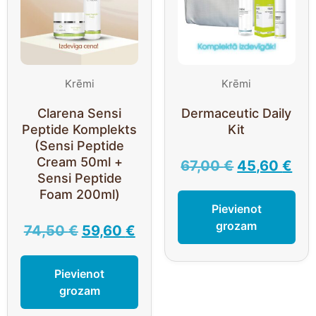
Krēmi
Krēmi
Clarena Sensi
Dermaceutic Daily
Peptide Komplekts
Kit
(Sensi Peptide
Cream 50ml +
67,00
€
45,60
€
Sensi Peptide
Foam 200ml)
Pievienot
grozam
74,50
€
59,60
€
Pievienot
grozam