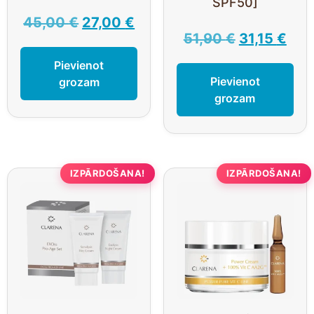
SPF50]
45,00
€
27,00
€
51,90
€
31,15
€
Pievienot
Pievienot
grozam
grozam
IZPĀRDOŠANA!
IZPĀRDOŠANA!