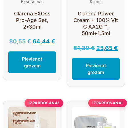
Eksosomas
Krēmi
Clarena EXOss
Clarena Power
Pro-Age Set,
Cream + 100% Vit
2*30ml
C AA2G ™,
50ml+1.5ml
80,55
€
64,44
€
51,30
€
25,65
€
Pievienot
Pievienot
grozam
grozam
IZPĀRDOŠANA!
IZPĀRDOŠANA!