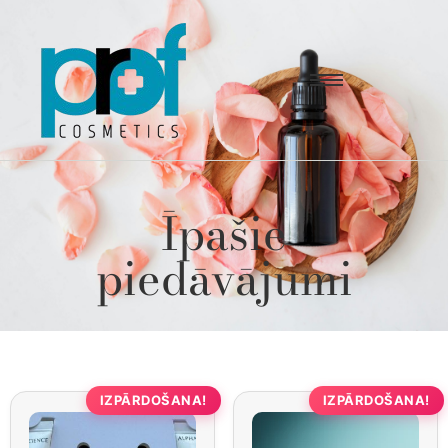
Īpašie
piedāvājumi
IZPĀRDOŠANA!
IZPĀRDOŠANA!