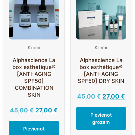
Krēmi
Krēmi
Alphascience La
Alphascience La
box esthétique®
box esthétique®
[ANTI-AGING
[ANTI-AGING
SPF50]
SPF50] DRY SKIN
COMBINATION
SKIN
45,00
€
27,00
€
45,00
€
27,00
€
Pievienot
grozam
Pievienot