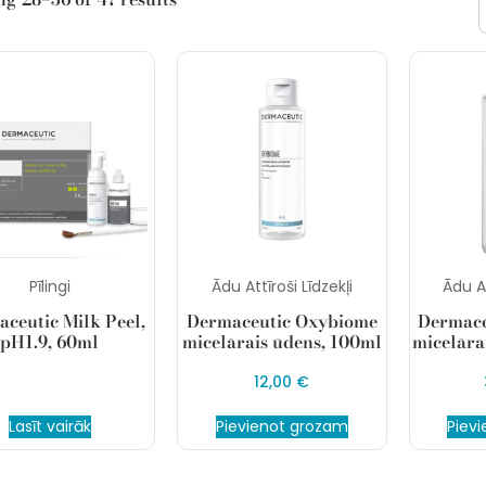
Pīlingi
Ādu Attīroši Līdzekļi
Ādu At
ceutic Milk Peel,
Dermaceutic Oxybiome
Dermace
pH1.9, 60ml
micelārais ūdens, 100ml
micelāra
12,00
€
Lasīt vairāk
Pievienot grozam
Piev