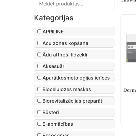
Kategorijas
APRILINE
Acu zonas kopšana
Ādu attīroši līdzekļi
Aksesuāri
Aparātkosmetoloģijas ierīces
Biocelulozes maskas
Derma
Biorevitalizācijas preparāti
Būsteri
E-apmācības
Eksosomas