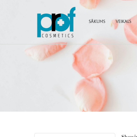
Sākums
Veikals
Showin