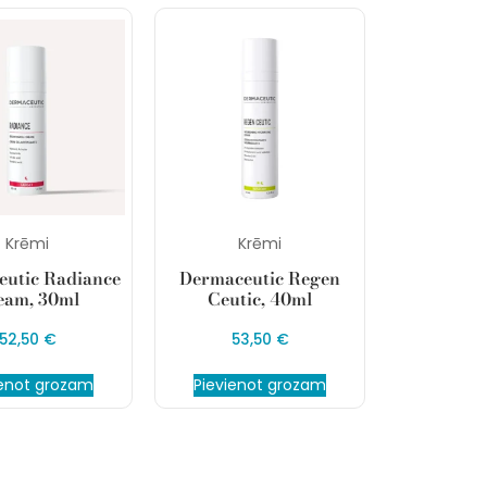
Krēmi
Krēmi
utic Radiance
Dermaceutic Regen
eam, 30ml
Ceutic, 40ml
52,50
€
53,50
€
ienot grozam
Pievienot grozam