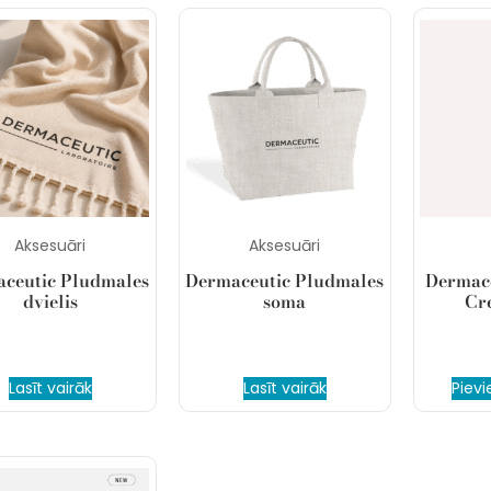
Aksesuāri
Aksesuāri
ceutic Pludmales
Dermaceutic Pludmales
Dermace
dvielis
soma
Cr
Lasīt vairāk
Lasīt vairāk
Piev