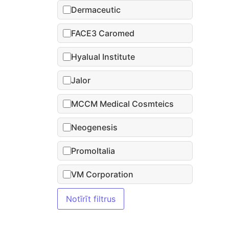
Dermaceutic
FACE3 Caromed
Hyalual Institute
Jalor
MCCM Medical Cosmteics
Neogenesis
PromoItalia
VM Corporation
Notīrīt filtrus