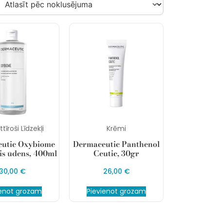
tīroši Līdzekļi
Krēmi
utic Oxybiome
Dermaceutic Panthenol
is ūdens, 400ml
Ceutic, 30gr
30,00
€
26,00
€
ienot grozam
Pievienot grozam