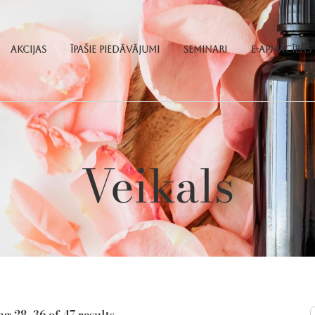
Akcijas
Īpašie piedāvājumi
Seminari
E-apmācības
Veikals
g 28–36 of 47 results