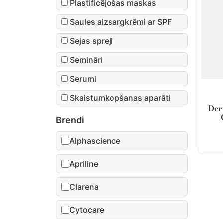
Plastificējošas maskas
Saules aizsargkrēmi ar SPF
Sejas spreji
Semināri
Serumi
Skaistumkopšanas aparāti
Der
Brendi
Alphascience
Apriline
Clarena
Cytocare