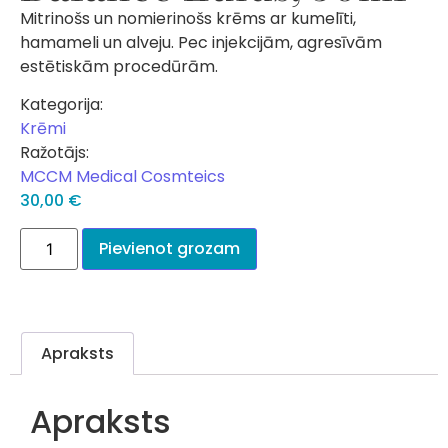
Mitrinošs un nomierinošs krēms ar kumelīti,
hamameli un alveju. Pec injekcijām, agresīvām
estētiskām procedūrām.
Kategorija:
Krēmi
Ražotājs:
MCCM Medical Cosmteics
30,00
€
Pievienot grozam
Apraksts
Apraksts