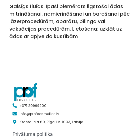
Gaisīgs fluīds. Īpaši piemērots ilgstošai ādas
mitrināšanai, nomierināšanai un barošanai pēc
lāzerprocedūrām, aparātu, pīlinga vai
vaksācijas procedūrām. Lietošana: uzklāt uz
ādas ar apļveida kustībām
+371 20999900
info@profcosmetics.lv
Krasta iela 60, Rīga, LV-1003, Latvija
Privātuma politika