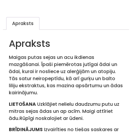
Apraksts
Apraksts
Maigas putas sejas un acu ikdienas
mazgāšanai. Īpaši piemērotas jutīgai ādai un
ādai, kurai ir nosliece uz alerģijām un atopiju.
Tās satur neiropeptīdu, kā arī gurķu un balto
liliju ekstraktus, kas mazina apsārtumu un ādas
kairinājumu.
LIETOŠANA
Uzklājiet nelielu daudzumu putu uz
mitras sejas ādas un ap acīm. Maigi attīriet
ādu.Rūpīgi noskalojiet ar ūdeni.
BRĪDINĀJUMS
Izvairīties no tiešas saskares ar