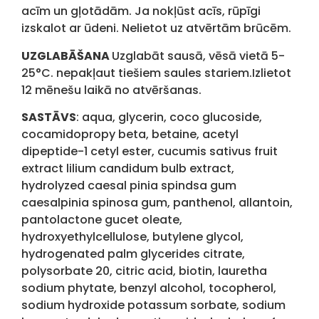
acīm un gļotādām. Ja nokļūst acīs, rūpīgi
izskalot ar ūdeni. Nelietot uz atvērtām brūcēm.
UZGLABĀŠANA
Uzglabāt sausā, vēsā vietā 5-
25°C. nepakļaut tiešiem saules stariem.Izlietot
12 mēnešu laikā no atvēršanas.
SASTĀVS
: aqua, glycerin, coco glucoside,
cocamidopropy beta, betaine, acetyl
dipeptide-1 cetyl ester, cucumis sativus fruit
extract lilium candidum bulb extract,
hydrolyzed caesal pinia spindsa gum
caesalpinia spinosa gum, panthenol, allantoin,
pantolactone gucet oleate,
hydroxyethylcellulose, butylene glycol,
hydrogenated palm glycerides citrate,
polysorbate 20, citric acid, biotin, lauretha
sodium phytate, benzyl alcohol, tocopherol,
sodium hydroxide potassum sorbate, sodium