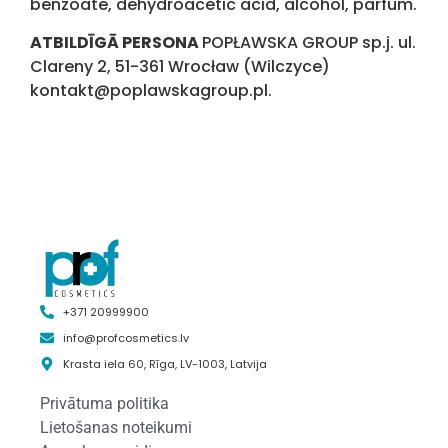
benzoate, dehydroacetic acid, alcohol, parfum.
ATBILDĪGĀ PERSONA
POPŁAWSKA GROUP sp.j. ul.
Clareny 2, 51-361 Wrocław (Wilczyce)
kontakt@poplawskagroup.pl.
+371 20999900
info@profcosmetics.lv
Krasta iela 60, Rīga, LV-1003, Latvija
Privātuma politika
Lietošanas noteikumi