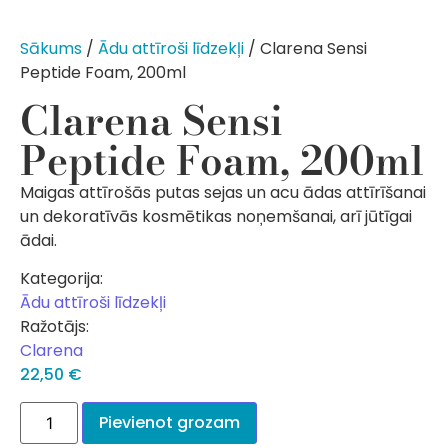
Sākums
/
Ādu attīroši līdzekļi
/ Clarena Sensi
Peptide Foam, 200ml
Clarena Sensi
Peptide Foam, 200ml
Maigas attīrošās putas sejas un acu ādas attīrīšanai
un dekoratīvās kosmētikas noņemšanai, arī jūtīgai
ādai.
Kategorija:
Ādu attīroši līdzekļi
Ražotājs:
Clarena
22,50
€
Pievienot grozam