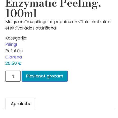
Enzymatic Peeling,
100ml
Maigs enzīmu pīlings ar papaīnu un vītolu ekstraktu
efektīvai ādas attīrīšanai
Kategorija:
Pīlingi
Ražotājs:
Clarena
25,50
€
Pievienot grozam
Apraksts