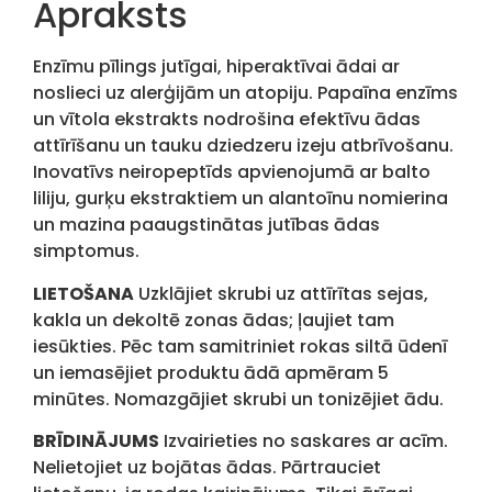
Apraksts
Enzīmu pīlings jutīgai, hiperaktīvai ādai ar
noslieci uz alerģijām un atopiju. Papaīna enzīms
un vītola ekstrakts nodrošina efektīvu ādas
attīrīšanu un tauku dziedzeru izeju atbrīvošanu.
Inovatīvs neiropeptīds apvienojumā ar balto
liliju, gurķu ekstraktiem un alantoīnu nomierina
un mazina paaugstinātas jutības ādas
simptomus.
LIETOŠANA
Uzklājiet skrubi uz attīrītas sejas,
kakla un dekoltē zonas ādas; ļaujiet tam
iesūkties. Pēc tam samitriniet rokas siltā ūdenī
un iemasējiet produktu ādā apmēram 5
minūtes. Nomazgājiet skrubi un tonizējiet ādu.
BRĪDINĀJUMS
Izvairieties no saskares ar acīm.
Nelietojiet uz bojātas ādas. Pārtrauciet