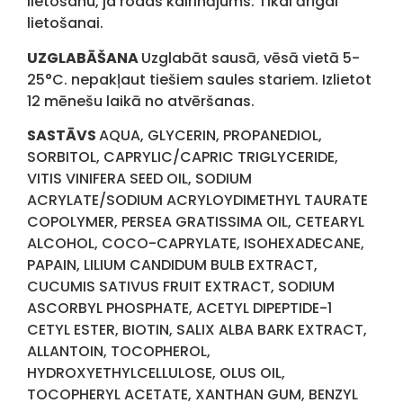
lietošanu, ja rodas kairinājums. Tikai ārīgai
lietošanai.
UZGLABĀŠANA
Uzglabāt sausā, vēsā vietā 5-
25°C. nepakļaut tiešiem saules stariem. Izlietot
12 mēnešu laikā no atvēršanas.
SASTĀVS
AQUA, GLYCERIN, PROPANEDIOL,
SORBITOL, CAPRYLIC/CAPRIC TRIGLYCERIDE,
VITIS VINIFERA SEED OIL, SODIUM
ACRYLATE/SODIUM ACRYLOYDIMETHYL TAURATE
COPOLYMER, PERSEA GRATISSIMA OIL, CETEARYL
ALCOHOL, COCO-CAPRYLATE, ISOHEXADECANE,
PAPAIN, LILIUM CANDIDUM BULB EXTRACT,
CUCUMIS SATIVUS FRUIT EXTRACT, SODIUM
ASCORBYL PHOSPHATE, ACETYL DIPEPTIDE-1
CETYL ESTER, BIOTIN, SALIX ALBA BARK EXTRACT,
ALLANTOIN, TOCOPHEROL,
HYDROXYETHYLCELLULOSE, OLUS OIL,
TOCOPHERYL ACETATE, XANTHAN GUM, BENZYL