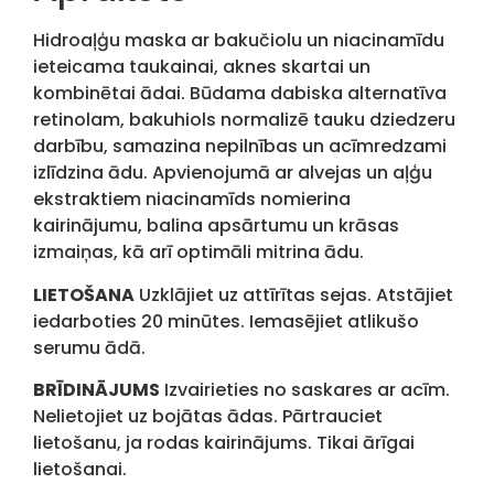
Hidroaļģu maska ​​ar bakučiolu un niacinamīdu
ieteicama taukainai, aknes skartai un
kombinētai ādai. Būdama dabiska alternatīva
retinolam, bakuhiols normalizē tauku dziedzeru
darbību, samazina nepilnības un acīmredzami
izlīdzina ādu. Apvienojumā ar alvejas un aļģu
ekstraktiem niacinamīds nomierina
kairinājumu, balina apsārtumu un krāsas
izmaiņas, kā arī optimāli mitrina ādu.
LIETOŠANA
Uzklājiet uz attīrītas sejas. Atstājiet
iedarboties 20 minūtes. Iemasējiet atlikušo
serumu ādā.
BRĪDINĀJUMS
Izvairieties no saskares ar acīm.
Nelietojiet uz bojātas ādas. Pārtrauciet
lietošanu, ja rodas kairinājums. Tikai ārīgai
lietošanai.