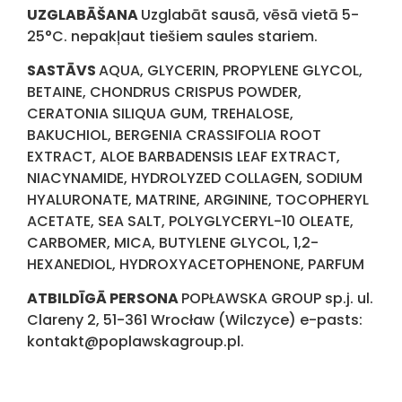
UZGLABĀŠANA
Uzglabāt sausā, vēsā vietā 5-
25°C. nepakļaut tiešiem saules stariem.
SASTĀVS
AQUA, GLYCERIN, PROPYLENE GLYCOL,
BETAINE, CHONDRUS CRISPUS POWDER,
CERATONIA SILIQUA GUM, TREHALOSE,
BAKUCHIOL, BERGENIA CRASSIFOLIA ROOT
EXTRACT, ALOE BARBADENSIS LEAF EXTRACT,
NIACYNAMIDE, HYDROLYZED COLLAGEN, SODIUM
HYALURONATE, MATRINE, ARGININE, TOCOPHERYL
ACETATE, SEA SALT, POLYGLYCERYL-10 OLEATE,
CARBOMER, MICA, BUTYLENE GLYCOL, 1,2-
HEXANEDIOL, HYDROXYACETOPHENONE, PARFUM
ATBILDĪGĀ PERSONA
POPŁAWSKA GROUP sp.j. ul.
Clareny 2, 51-361 Wrocław (Wilczyce) e-pasts:
kontakt@poplawskagroup.pl.