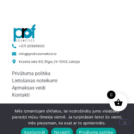
+371 20999900
info@profcosmetics.lv
Krasta iela 60, Rīga, LV-1003, Latvija
Privātuma politika
Lietošanas noteikumi
Apmaksas veidi
Kontakti
0
Mēs izmantojam sīkfailus, lai nodrošinātu jums vislabāko
© 2025 Profcosmetics.lv
pieredzi mūsu tīmekļa vietnē. Ja turpināsiet lietot šo vietni,
mēs pieņemam, ka esat ar to apmierināts.
Apstiprināt
Noraidīt
Privātuma politika